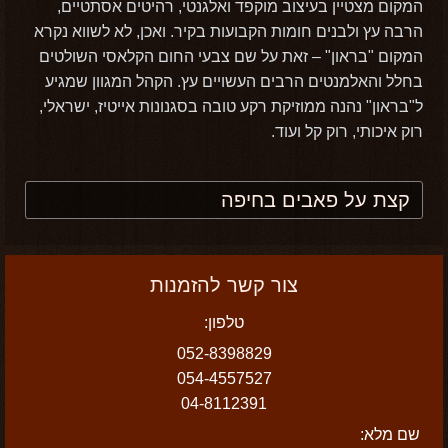
המקום מצטיין בעיצוב מוקפד ואלגנטי, רהיטים אסתטיים,
הרבה עץ ולבנים חומות הקבועות בקיר. ואכן, לא לשווא נקרא
המקום "בראון" – זאת על שם צבעי החום הקלאסי השולטים
בחלל והאלמנטים הרבים העשויים עץ. הקהל המגוון שמגיע
ל"בראון" נהנה ממוזיקת רקע טובה בסגנונות אייטיז, ישראלי,
רוק איכותי, רוק קל ועוד.
קצת על פאבים בחיפה
צור קשר להזמנות
טלפון:
052-8398829
054-4557527
04-8112391
שם מלא: