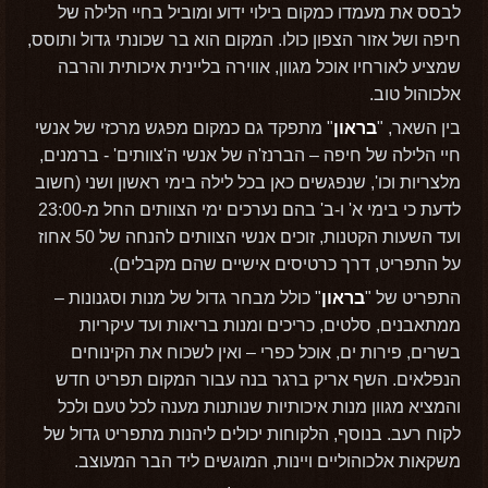
לבסס את מעמדו כמקום בילוי ידוע ומוביל בחיי הלילה של
חיפה ושל אזור הצפון כולו. המקום הוא בר שכונתי גדול ותוסס,
שמציע לאורחיו אוכל מגוון, אווירה בליינית איכותית והרבה
אלכוהול טוב.
בין השאר, "
בראון
" מתפקד גם כמקום מפגש מרכזי של אנשי
חיי הלילה של חיפה – הברנז'ה של אנשי ה'צוותים' - ברמנים,
מלצריות וכו', שנפגשים כאן בכל לילה בימי ראשון ושני (חשוב
לדעת כי בימי א' ו-ב' בהם נערכים ימי הצוותים החל מ-23:00
ועד השעות הקטנות, זוכים אנשי הצוותים להנחה של 50 אחוז
על התפריט, דרך כרטיסים אישיים שהם מקבלים).
התפריט של "
בראון
" כולל מבחר גדול של מנות וסגנונות –
ממתאבנים, סלטים, כריכים ומנות בריאות ועד עיקריות
בשרים, פירות ים, אוכל כפרי – ואין לשכוח את הקינוחים
הנפלאים. השף אריק ברגר בנה עבור המקום תפריט חדש
והמציא מגוון מנות איכותיות שנותנות מענה לכל טעם ולכל
לקוח רעב. בנוסף, הלקוחות יכולים ליהנות מתפריט גדול של
משקאות אלכוהוליים ויינות, המוגשים ליד הבר המעוצב.